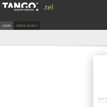
.tel
LOGIN
SIMPLE SEARCH
User 