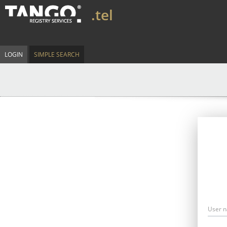
.tel
LOGIN
SIMPLE SEARCH
User 