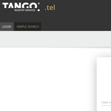
.tel
LOGIN
SIMPLE SEARCH
User 