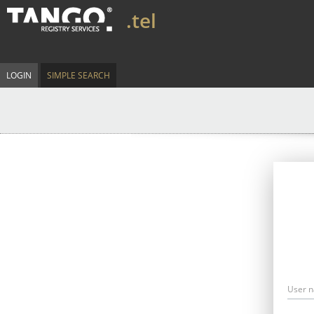
.tel
LOGIN
SIMPLE SEARCH
User 